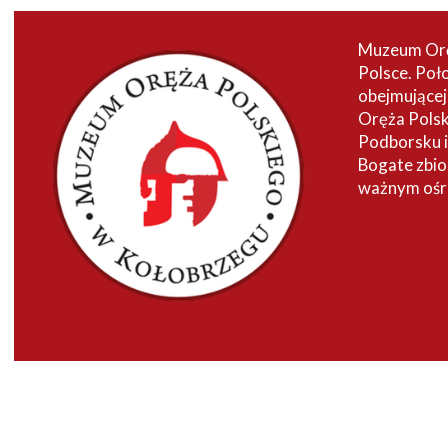
Muzeum Oręż
Polsce. Poł
obejmującej
Oręża Polsk
Podborsku i
Bogate zbio
ważnym ośro