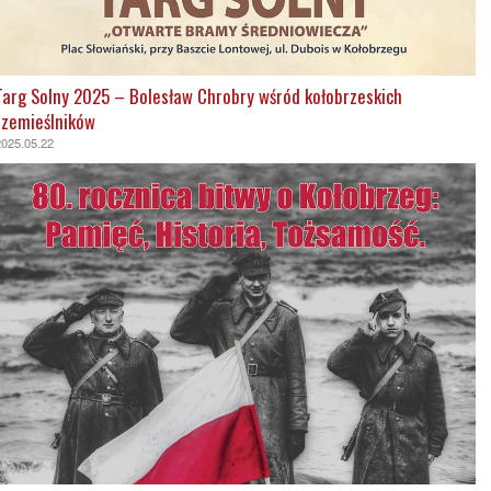
Targ Solny 2025 – Bolesław Chrobry wśród kołobrzeskich
rzemieślników
2025.05.22