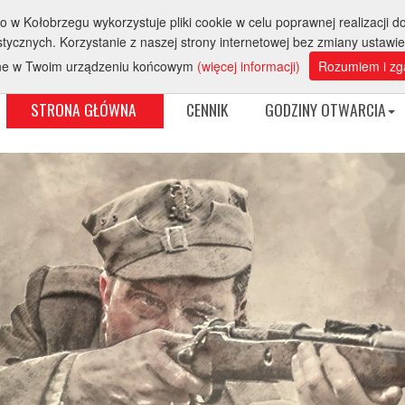
 Kołobrzegu wykorzystuje pliki cookie w celu poprawnej realizacji do
Sprzed
ycznych. Korzystanie z naszej strony internetowej bez zmiany ustawi
ne w Twoim urządzeniu końcowym
(więcej informacji)
Rozumiem i zg
STRONA GŁÓWNA
CENNIK
GODZINY OTWARCIA