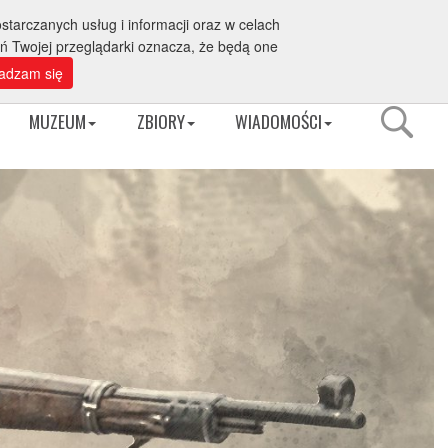
starczanych usług i informacji oraz w celach
Rezerwacja grup tel. 94 352 12 88
aż internetowa
eń Twojej przeglądarki oznacza, że będą one
adzam się
MUZEUM
ZBIORY
WIADOMOŚCI