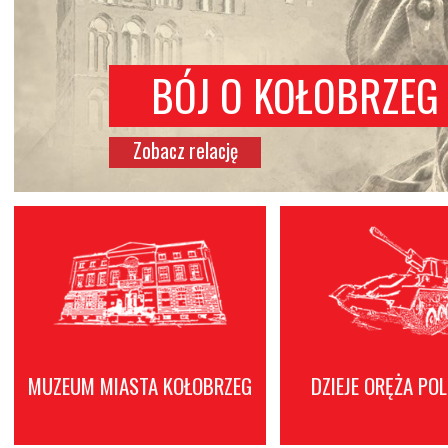
EKSPOZYCJA PLE
Pojazdy bojowe, wyrzutnie rakiet, artyleri
powojennej.
MUZEUM MIASTA KOŁOBRZEG
DZIEJE ORĘŻA PO