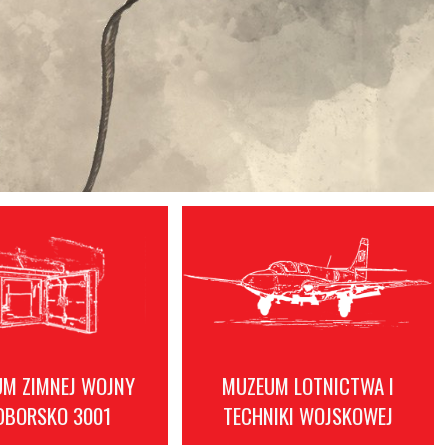
M ZIMNEJ WOJNY
MUZEUM LOTNICTWA I
DBORSKO 3001
TECHNIKI WOJSKOWEJ