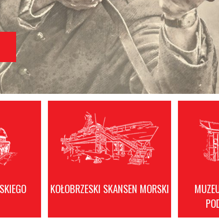
NEROWA
a przeciwpancerna i przeciwlotnicza, samoloty produkcji
LSKIEGO
KOŁOBRZESKI SKANSEN MORSKI
MUZEU
PO