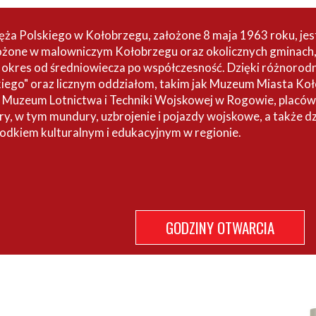
a Polskiego w Kołobrzegu, założone 8 maja 1963 roku, je
ożone w malowniczym Kołobrzegu oraz okolicznych gminach, m
 okres od średniowiecza po współczesność. Dzięki różnoro
iego" oraz licznym oddziałom, takim jak Muzeum Miasta Ko
 Muzeum Lotnictwa i Techniki Wojskowej w Rogowie, placówk
ry, w tym mundury, uzbrojenie i pojazdy wojskowe, a także dz
dkiem kulturalnym i edukacyjnym w regionie.
GODZINY OTWARCIA