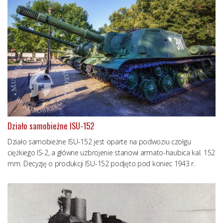
Działo samobieżne ISU-152
Działo samobieżne ISU-152 jest oparte na podwoziu czołgu
ciężkiego IS-2, a główne uzbrojenie stanowi armato-haubica kal. 152
mm. Decyzję o produkcji ISU-152 podjęto pod koniec 1943 r.