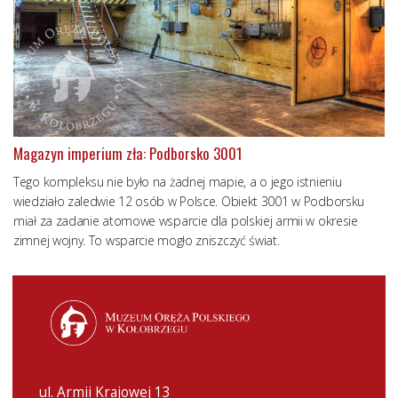
Magazyn imperium zła: Podborsko 3001
Tego kompleksu nie było na żadnej mapie, a o jego istnieniu
wiedziało zaledwie 12 osób w Polsce. Obiekt 3001 w Podborsku
miał za zadanie atomowe wsparcie dla polskiej armii w okresie
zimnej wojny. To wsparcie mogło zniszczyć świat.
ul. Armii Krajowej 13