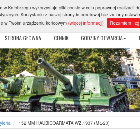
 Kołobrzegu wykorzystuje pliki cookie w celu poprawnej realizacji do
Sprzed
ycznych. Korzystanie z naszej strony internetowej bez zmiany ustawi
ne w Twoim urządzeniu końcowym
(więcej informacji)
Rozumiem i zg
STRONA GŁÓWNA
CENNIK
GODZINY OTWARCIA
yleria
152 MM HAUBICOARMATA WZ.1937 (MŁ-20)