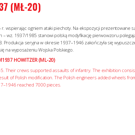
7 (MŁ-20)
 r. wspierając ogniem ataki piechoty. Na ekspozycji prezentowane są
ch – wz. 1937/1985 stanowi polską modyfikację pierwowzoru polegaj
 Produkcja seryjna w okresie 1937–1946 zakończyła się wypuszcz
ię na wyposażeniu Wojska Polskiego.
1937 HOWITZER (ML-20)
45. Their crews supported assaults of infantry. The exhibition consis
sult of Polish modification. The Polish engineers added wheels fro
37–1946 reached 7000 pieces.