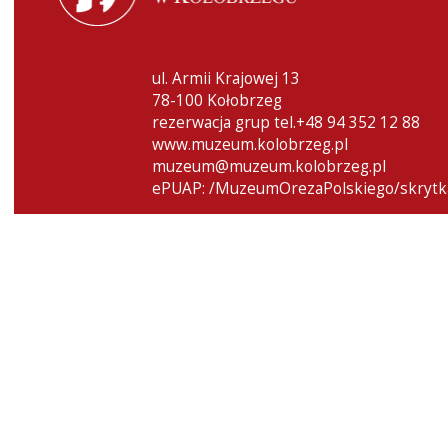
ul. Armii Krajowej 13
78-100 Kołobrzeg
rezerwacja grup tel.+48 94 352 12 88
www.muzeum.kolobrzeg.pl
muzeum@muzeum.kolobrzeg.pl
ePUAP: /MuzeumOrezaPolskiego/skrytk