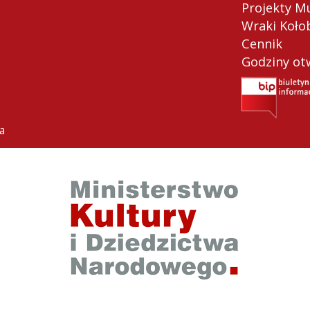
Projekty M
Wraki Koło
Cennik
Godziny ot
a