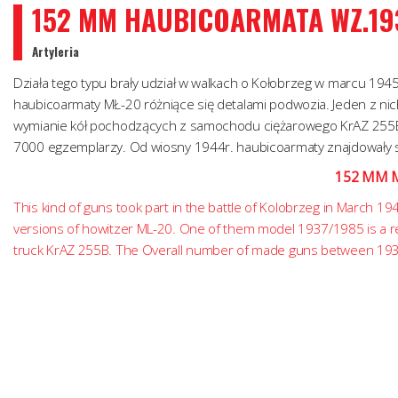
152 MM HAUBICOARMATA WZ.193
Artyleria
Działa tego typu brały udział w walkach o Kołobrzeg w marcu 1945
haubicoarmaty MŁ-20 różniące się detalami podwozia. Jeden z ni
wymianie kół pochodzących z samochodu ciężarowego KrAZ 255B.
7000 egzemplarzy. Od wiosny 1944r. haubicoarmaty znajdowały s
152 MM M
This kind of guns took part in the battle of Kolobrzeg in March 19
versions of howitzer ML-20. One of them model 1937/1985 is a re
truck KrAZ 255B. The Overall number of made guns between 19