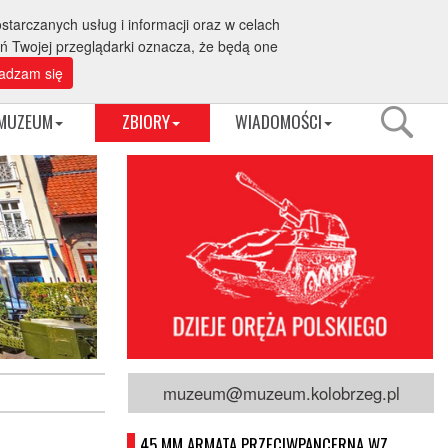
starczanych usług i informacji oraz w celach
Rezerwacja grup tel. 94 352 12 88
aż internetowa
eń Twojej przeglądarki oznacza, że będą one
adzam się
MUZEUM
ZBIORY
WIADOMOŚCI
muzeum@muzeum.kolobrzeg.pl
45 MM ARMATA PRZECIWPANCERNA WZ.